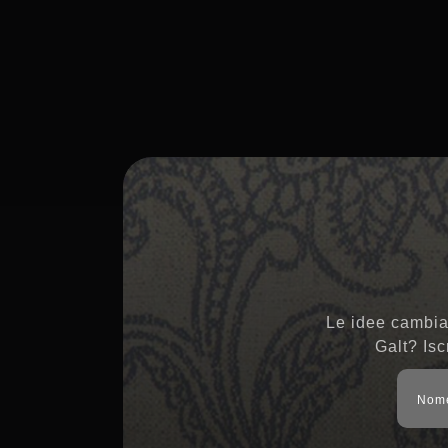
Le idee cambian
Galt? Isc