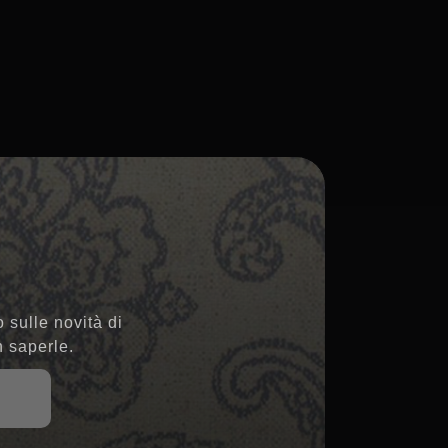
 sulle novità di
n saperle.