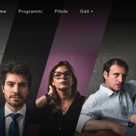
me
Programmi
Pillole
Galt +