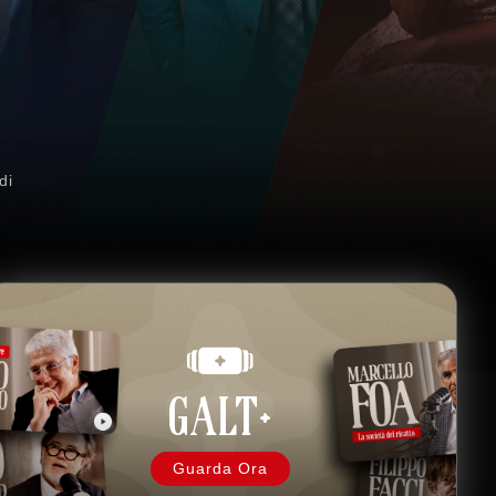
a
di
GALT+
Guarda Ora