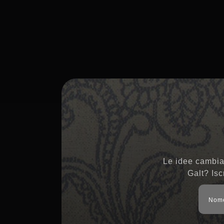
Le idee cambian
Galt? Isc