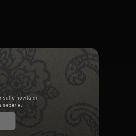
 sulle novità di
n saperle.