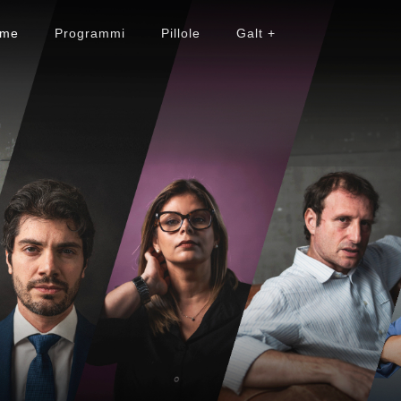
me
Programmi
Pillole
Galt +