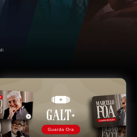
a
di
GALT+
Guarda Ora