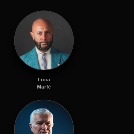
Luca
Marfè