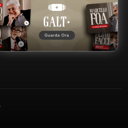
GALT+
Guarda Ora
e